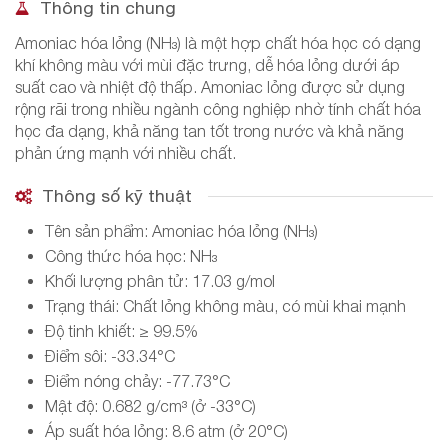
Thông tin chung
Amoniac hóa lỏng (NH₃) là một hợp chất hóa học có dạng
khí không màu với mùi đặc trưng, dễ hóa lỏng dưới áp
suất cao và nhiệt độ thấp. Amoniac lỏng được sử dụng
rộng rãi trong nhiều ngành công nghiệp nhờ tính chất hóa
học đa dạng, khả năng tan tốt trong nước và khả năng
phản ứng mạnh với nhiều chất.
Thông số kỹ thuật
Tên sản phẩm: Amoniac hóa lỏng (NH₃)
Công thức hóa học: NH₃
Khối lượng phân tử: 17.03 g/mol
Trạng thái: Chất lỏng không màu, có mùi khai mạnh
Độ tinh khiết: ≥ 99.5%
Điểm sôi: -33.34°C
Điểm nóng chảy: -77.73°C
Mật độ: 0.682 g/cm³ (ở -33°C)
Áp suất hóa lỏng: 8.6 atm (ở 20°C)