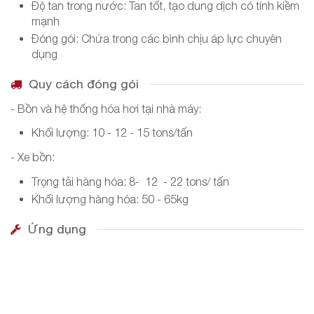
Độ tan trong nước: Tan tốt, tạo dung dịch có tính kiềm
mạnh
Đóng gói: Chứa trong các bình chịu áp lực chuyên
dụng
Quy cách đóng gói
- Bồn và hệ thống hóa hơi tại nhà máy:
Khối lượng: 10 - 12 - 15 tons/tấn
- Xe bồn:
Trọng tải hàng hóa: 8- 12 - 22 tons/ tấn
Khối lượng hàng hóa: 50 - 65kg
Ứng dụng
Sản xuất phân bón: Amoniac lỏng là nguyên liệu chính
trong sản xuất phân đạm, ure và các loại phân bón
nitơ, giúp tăng năng suất cây trồng.
Xử lý nước: Sử dụng trong quá trình xử lý nước thải,